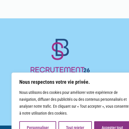
Nous respectons votre vie privée.
Cabinet d’emploi indépendant de proximité, implanté
Nous utilisons des cookies pour améliorer votre expérience de
en Rhône-Alpes, spécialisé dans le recrutement et le
navigation, diffuser des publicités ou des contenus personnalisés et
travail temporaire, tout secteur d’activité. Contrats CDI
analyser notre trafic. En cliquant sur « Tout accepter », vous consente
et CDD, travail temporaire.
à notre utilisation des cookies.
Personnaliser
Tout rejeter
Accepter tout