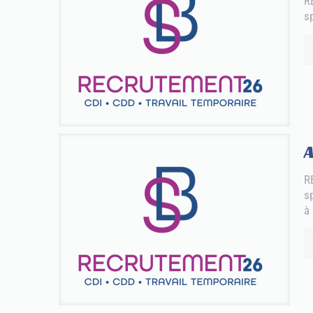
R
sp
A
R
s
à