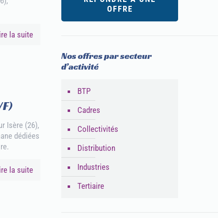
6),
OFFRE
ire la suite
Nos offres par secteur
d’activité
BTP
/F)
Cadres
 Isère (26),
Collectivités
thane dédiées
re.
Distribution
Industries
ire la suite
Tertiaire