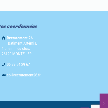
os coordonnées
Recrutement 26
Bâtiment Artémis,
1 chemin du clos,
26120 MONTELIER
06 79 84 29 67
sb@recrutement26.fr