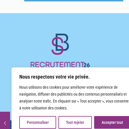
Nous respectons votre vie privée.
Cabinet d’emploi indépendant de proximité, implanté
Nous utilisons des cookies pour améliorer votre expérience de
en Rhône-Alpes, spécialisé dans le recrutement et le
navigation, diffuser des publicités ou des contenus personnalisés et
travail temporaire, tout secteur d’activité. Contrats CDI
analyser notre trafic. En cliquant sur « Tout accepter », vous consente
et CDD, travail temporaire.
à notre utilisation des cookies.
Personnaliser
Tout rejeter
Accepter tout