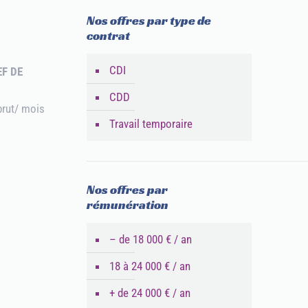
Nos offres par type de
contrat
CDI
EF DE
CDD
brut/ mois
Travail temporaire
Nos offres par
rémunération
– de 18 000 € / an
18 à 24 000 € / an
+ de 24 000 € / an