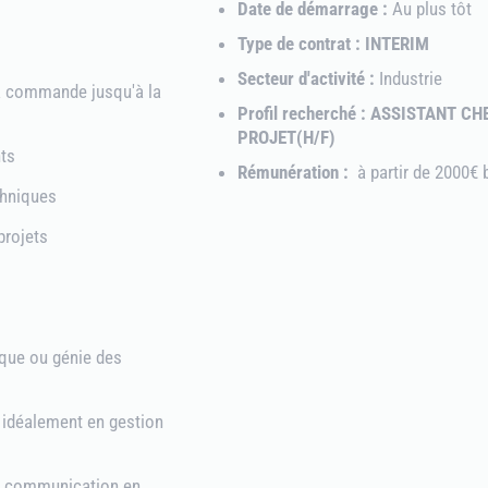
Date de démarrage :
Au plus tôt
Type de contrat : INTERIM
Secteur d'activité :
Industrie
la commande jusqu'à la
Profil recherché : ASSISTANT CH
PROJET(H/F)
nts
Rémunération :
à partir de 2000€ 
chniques
projets
ique ou génie des
 idéalement en gestion
et communication en