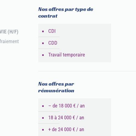
Nos offres par type de
contrat
CDI
VIE (H/F)
fraiement
CDD
Travail temporaire
Nos offres par
rémunération
– de 18 000 € / an
18 à 24 000 € / an
+ de 24 000 € / an