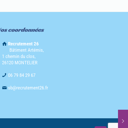
os coordonnées
Recrutement 26
Bâtiment Artémis,
1 chemin du clos,
26120 MONTELIER
06 79 84 29 67
sb@recrutement26.fr