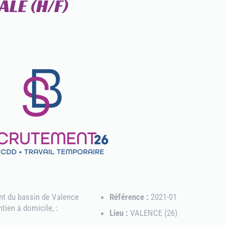
ALE (H/F)
t du bassin de Valence
Référence :
2021-01
ntien à domicile, :
Lieu :
VALENCE (26)