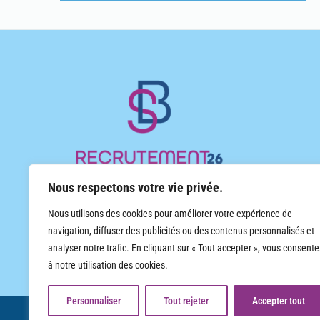
Nous respectons votre vie privée.
Cabinet d’emploi indépendant de proximité, implanté
Nous utilisons des cookies pour améliorer votre expérience de
en Rhône-Alpes, spécialisé dans le recrutement et le
navigation, diffuser des publicités ou des contenus personnalisés et
travail temporaire, tout secteur d’activité. Contrats CDI
analyser notre trafic. En cliquant sur « Tout accepter », vous consente
et CDD, travail temporaire.
à notre utilisation des cookies.
Personnaliser
Tout rejeter
Accepter tout