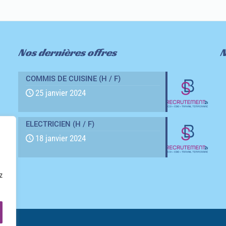
Nos dernières offres
N
COMMIS DE CUISINE (H / F)
25 janvier 2024
ELECTRICIEN (H / F)
18 janvier 2024
z